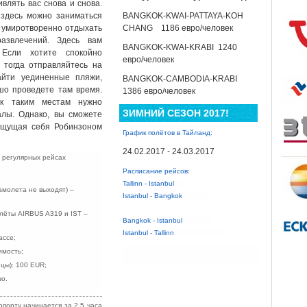
влять вас снова и снова.
 здесь можно заниматься
BANGKOK
-
KWAI
-
PATTAYA
-
KOH
, умиротворенно отдыхать
CHANG
1186 евро/человек
азвлечений. Здесь вам
BANGKOK
-
KWAI
-
KRABI
1240
 Если хотите спокойно
евро/человек
 тогда отправляйтесь на
айти уединенные пляжи,
BANGKOK
-
CAMBODIA
-
KRABI
шо проведете там время.
1386
евро
/
человек
 к таким местам нужно
ЗИМНИЙ СЕЗОН 2017!
алы. Однако, вы сможете
 ощущая себя Робинзоном
График полётов в Taйланд:
24.02.2017 - 24.03.2017
 регулярных рейсах
Расписание рейсов:
Tallinn - Istanbul
амолета не выходят) –
Istanbul - Bangkok
лёты AIRBUS A319 и IST –
Bangkok - Istanbul
Istanbul - Tallinn
ассе;
имость;
цы): 100 Е
UR;
о.
порту начинается за 2,5 часа