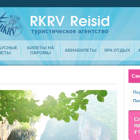
туристическое агентство
БУСНЫЕ
БИЛЕТЫ НА
АВИАБИЛЕТЫ
SPA ОТДЫХ
ЛЕТЫ
ПАРОМЫ
Смо
Пх
Па
С
п
у 