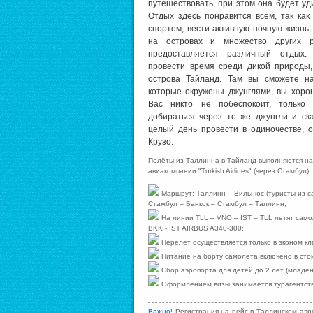
путешествовать, при этом она будет уди
Отдых здесь понравится всем, так как
спортом, вести активную ночную жизнь
на островах и множество других р
предоставляется различный отдых.
провести время среди дикой природы,
острова Тайланд. Там вы сможете н
которые окружены джунглями, вы хоро
Вас никто не побеспокоит, только
добираться через те же джунгли и ск
целый день провести в одиночестве,
Крузо.
Полёты
из Таллинна в Тайланд
выполня
ются
на
авиакомпании "Turkish Airlines"
(
через Стамбул)
:
Маршрут: Таллинн – Вильнюс (туристы из с
Стамбул – Банкок – Стамбул – Таллинн
;
На линии TLL – VNO – IST – TLL летят само
BKK - IST AIRBUS A340-300;
Перелёт осуществляется только в эконом кл
Питание на борту самолёта включено в сто
Сбор аэропорта для детей до 2 лет (младен
Оформлением визы занимается турагентств
Важно!
Регистрация на рейс в Таллинском аэро