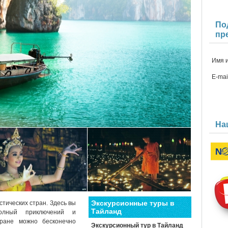
По
пр
Имя 
E-mai
На
Экскурсионные туры в
тических стран. Здесь вы
Тайланд
олный приключений и
тране можно бесконечно
Экскурсионный тур в Тайланд