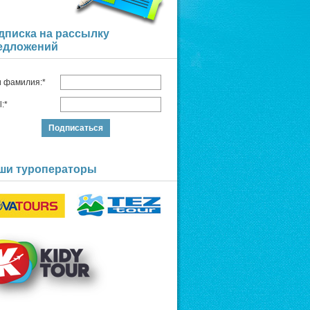
дписка на рассылку
едложений
и фамилия:*
l:*
ши туроператоры