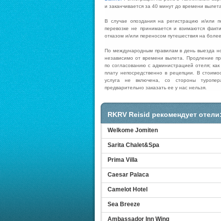
и заканчивается за 4
0
минут до времени вылета
В случае опоздания на регистрацию и
/
и
ли
п
перевозке не принимается
и
взима
ю
тся факт
отказом и
/
или переносом путешествия на более
По международным правилам в день выезда но
независимо от времени вылета. Продление п
по согласованию с администрацией отеля; как
плату непосредственно в рецепции. В стоимос
услуга не включена, со стороны туропер
предварительно заказать ее у нас нельзя.
RKRV Reisid рекомендует отели
Welkome Jomiten
Sarita Chalet&Spa
Prima Villa
Caesar Palaca
Camelot Hotel
Sea Breeze
Ambassador Inn Wing