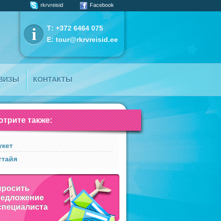
rkrvreisid
Facebook
Т: +372 6464 075
E:
tour@rkrvreisid.ee
ВИЗЫ
КОНТАКТЫ
трите также:
укет
ттайя
просить
редложение
специалиста