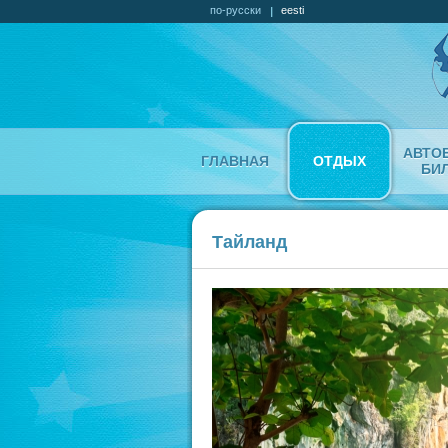
по-русски
eesti
АВТО
ГЛАВНАЯ
ОТДЫХ
БИ
Тайланд