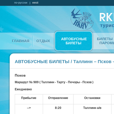
по-русски
eesti
турис
АВТОБУСНЫЕ
БИЛЕТЫ 
ГЛАВНАЯ
ОТДЫХ
БИЛЕТЫ
ПАРОМ
АВТОБУСНЫЕ БИЛЕТЫ / Таллинн – Псков 
Псков
Маршрут № 989 ( Таллинн - Tарту - Печоры - Псков )
Ежедневно
Прибытие
Отправление
Остановки
-->
8:20
Таллинн а/в