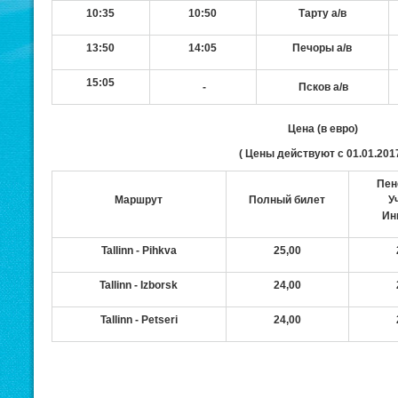
10:35
10:50
Тарту а/в
13:50
14:05
Печоры а/в
15:05
-
Псков а/в
Цена (в евро)
(
Цены действуют с
01.01.2017
Пен
Маршрут
Полный билет
У
Ин
Tallinn - Pihkva
25,00
Tallinn - Izborsk
24,00
Tallinn - Petseri
24,00